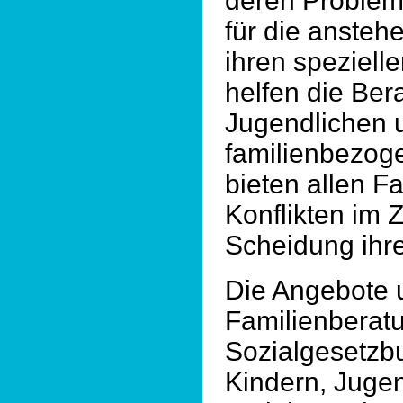
deren Problem
für die ansteh
ihren speziel
helfen die Ber
Jugendlichen u
familienbezog
bieten allen F
Konflikten im
Scheidung ihre
Die Angebote u
Familienberatu
Sozialgesetzb
Kindern, Juge