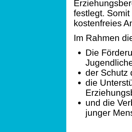
Erziehungsbere
festlegt. Somit
kostenfreies A
Im Rahmen dies
Die Förder
Jugendlich
der Schutz
die Unterst
Erziehungsb
und die Ve
junger Mens